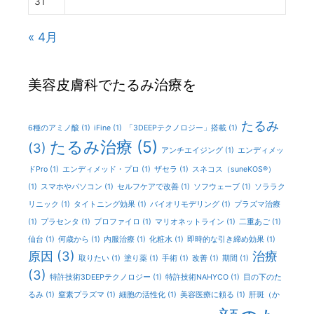
31
« 4月
美容皮膚科でたるみ治療を
たるみ
6種のアミノ酸
(1)
iFine
(1)
「3DEEPテクノロジー」搭載
(1)
たるみ治療
(5)
(3)
アンチエイジング
(1)
エンディメッ
ドPro
(1)
エンディメッド・プロ
(1)
ザセラ
(1)
スネコス（suneKOS®）
(1)
スマホやパソコン
(1)
セルフケアで改善
(1)
ソフウェーブ
(1)
ソララク
リニック
(1)
タイトニング効果
(1)
バイオリモデリング
(1)
プラズマ治療
(1)
プラセンタ
(1)
プロファイロ
(1)
マリオネットライン
(1)
二重あご
(1)
仙台
(1)
何歳から
(1)
内服治療
(1)
化粧水
(1)
即時的な引き締め効果
(1)
原因
(3)
治療
取りたい
(1)
塗り薬
(1)
手術
(1)
改善
(1)
期間
(1)
(3)
特許技術3DEEPテクノロジー
(1)
特許技術NAHYCO
(1)
目の下のた
るみ
(1)
窒素プラズマ
(1)
細胞の活性化
(1)
美容医療に頼る
(1)
肝斑（か