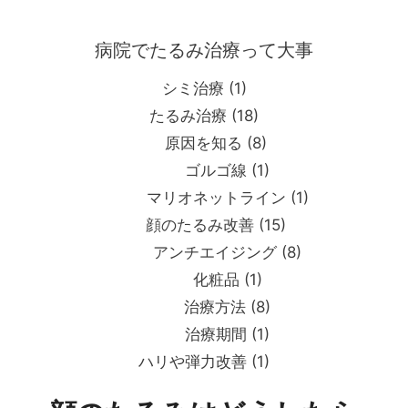
コ
ン
病院でたるみ治療って大事
テ
ン
シミ治療
(1)
ツ
たるみ治療
(18)
へ
原因を知る
(8)
ス
キ
ゴルゴ線
(1)
ッ
マリオネットライン
(1)
プ
顔のたるみ改善
(15)
アンチエイジング
(8)
化粧品
(1)
治療方法
(8)
治療期間
(1)
ハリや弾力改善
(1)