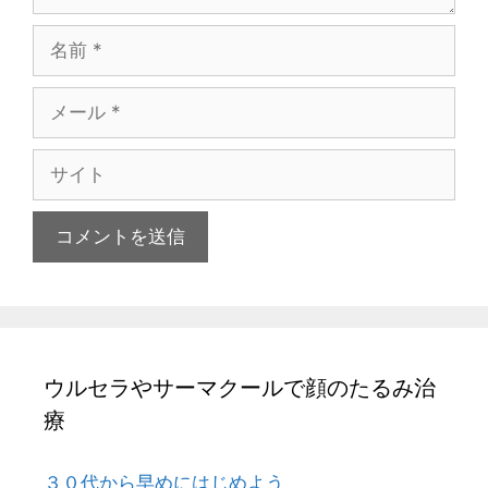
名
前
メ
ー
ル
サ
イ
ト
ウルセラやサーマクールで顔のたるみ治
療
３０代から早めにはじめよう