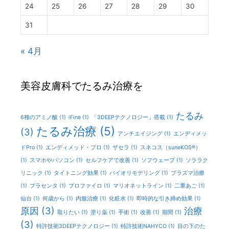
24
25
26
27
28
29
30
31
« 4月
美容皮膚科でたるみ治療を
たるみ
6種のアミノ酸
(1)
iFine
(1)
「3DEEPテクノロジー」搭載
(1)
たるみ治療
(5)
(3)
アンチエイジング
(1)
エンディメッ
ドPro
(1)
エンディメッド・プロ
(1)
ザセラ
(1)
スネコス（suneKOS®）
(1)
スマホやパソコン
(1)
セルフケアで改善
(1)
ソフウェーブ
(1)
ソララク
リニック
(1)
タイトニング効果
(1)
バイオリモデリング
(1)
プラズマ治療
(1)
プラセンタ
(1)
プロファイロ
(1)
マリオネットライン
(1)
二重あご
(1)
仙台
(1)
何歳から
(1)
内服治療
(1)
化粧水
(1)
即時的な引き締め効果
(1)
原因
(3)
治療
取りたい
(1)
塗り薬
(1)
手術
(1)
改善
(1)
期間
(1)
(3)
特許技術3DEEPテクノロジー
(1)
特許技術NAHYCO
(1)
目の下のた