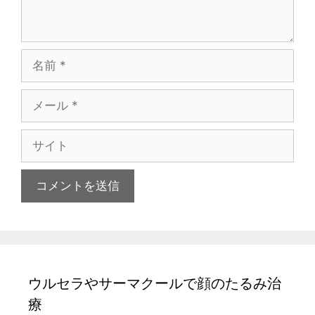
名
前
メ
ー
ル
サ
イ
ト
ウルセラやサーマクールで顔のたるみ治
療