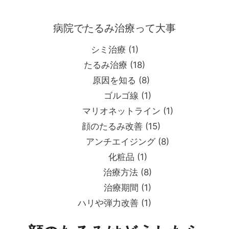
コ
ン
病院でたるみ治療って大事
テ
ン
シミ治療
(1)
ツ
たるみ治療
(18)
へ
原因を知る
(8)
ス
キ
ゴルゴ線
(1)
ッ
マリオネットライン
(1)
プ
顔のたるみ改善
(15)
アンチエイジング
(8)
化粧品
(1)
治療方法
(8)
治療期間
(1)
ハリや弾力改善
(1)