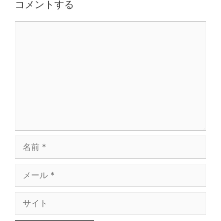
コメントする
コ
メ
ン
ト
名
前
メ
ー
ル
サ
イ