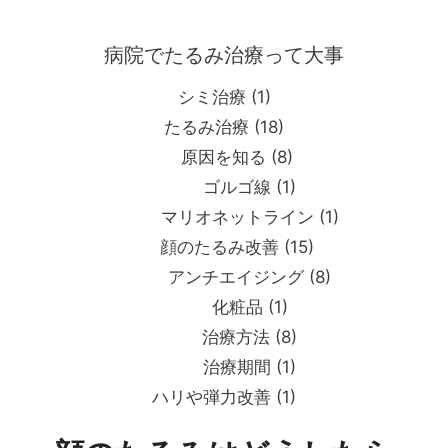
コ
ン
病院でたるみ治療って大事
テ
ン
シミ治療
(1)
ツ
たるみ治療
(18)
へ
原因を知る
(8)
ス
キ
ゴルゴ線
(1)
ッ
マリオネットライン
(1)
プ
顔のたるみ改善
(15)
アンチエイジング
(8)
化粧品
(1)
治療方法
(8)
治療期間
(1)
ハリや弾力改善
(1)