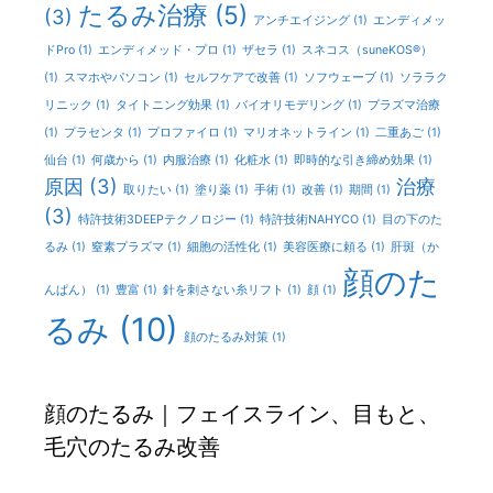
たるみ治療
(5)
(3)
アンチエイジング
(1)
エンディメッ
ドPro
(1)
エンディメッド・プロ
(1)
ザセラ
(1)
スネコス（suneKOS®）
(1)
スマホやパソコン
(1)
セルフケアで改善
(1)
ソフウェーブ
(1)
ソララク
リニック
(1)
タイトニング効果
(1)
バイオリモデリング
(1)
プラズマ治療
(1)
プラセンタ
(1)
プロファイロ
(1)
マリオネットライン
(1)
二重あご
(1)
仙台
(1)
何歳から
(1)
内服治療
(1)
化粧水
(1)
即時的な引き締め効果
(1)
原因
(3)
治療
取りたい
(1)
塗り薬
(1)
手術
(1)
改善
(1)
期間
(1)
(3)
特許技術3DEEPテクノロジー
(1)
特許技術NAHYCO
(1)
目の下のた
るみ
(1)
窒素プラズマ
(1)
細胞の活性化
(1)
美容医療に頼る
(1)
肝斑（か
顔のた
んぱん）
(1)
豊富
(1)
針を刺さない糸リフト
(1)
顔
(1)
るみ
(10)
顔のたるみ対策
(1)
顔のたるみ｜フェイスライン、目もと、
毛穴のたるみ改善