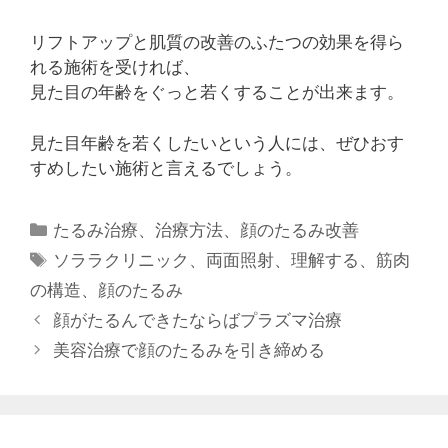
リフトアップと肌質の改善のふたつの効果を得ら
れる施術を受ければ、
見た目の年齢をぐっと若くすることが出来ます。
見た目年齢を若くしたいという人には、ぜひおす
すめしたい施術と言えるでしょう。
カ
たるみ治療
、
治療方法
、
顔のたるみ改善
テ
タ
ソララクリニック
、
両面照射
、
理解する
、
筋肉
ゴ
グ
の構造
、
顔のたるみ
リ
顔がたるんできたならばプラズマ治療
ー
美容治療で顔のたるみを引き締める