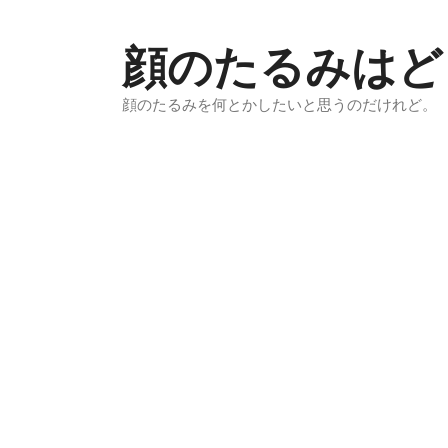
コ
ン
顔のたるみはど
テ
ン
顔のたるみを何とかしたいと思うのだけれど。
ツ
へ
ス
キ
ッ
プ